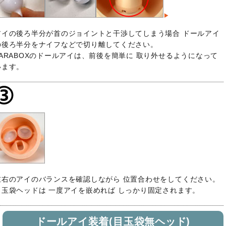
アイの後ろ半分が首のジョイントと干渉してしまう場合 ドールアイ
の後ろ半分をナイフなどで切り離してください。
PARABOXのドールアイは、前後を簡単に 取り外せるようになって
います。
左右のアイのバランスを確認しながら 位置合わせをしてください。
目玉袋ヘッドは 一度アイを嵌めれば しっかり固定されます。
ドールアイ装着(目玉袋無ヘッド)