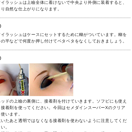
アイラッシュは上瞼全体に着けないで中央より外側に装着すると、
より自然な仕上がりになります。
アイラッシュはケースにセットするために糊がついています。糊を
手の平などで何度か押し付けてベタベタをなくしておきましょう。
ヘッドの上瞼の裏側に、接着剤を付けていきます。ソフビにも使え
る接着剤を使ってください。今回はセメダインスーパーXのクリア
を使います。
乾いたあと透明ではなくなる接着剤を使わないように注意してくだ
さい。