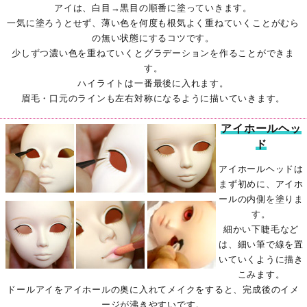
アイは、白目→黒目の順番に塗っていきます。
一気に塗ろうとせず、薄い色を何度も根気よく重ねていくことがむら
の無い状態にするコツです。
少しずつ濃い色を重ねていくとグラデーションを作ることができま
す。
ハイライトは一番最後に入れます。
眉毛・口元のラインも左右対称になるように描いていきます。
アイホールヘッ
ド
アイホールヘッドは
まず初めに、アイホ
ールの内側を塗りま
す。
細かい下睫毛など
は、細い筆で線を置
いていくように描き
こみます。
ドールアイをアイホールの奥に入れてメイクをすると、完成後のイメ
ージが沸きやすいです。