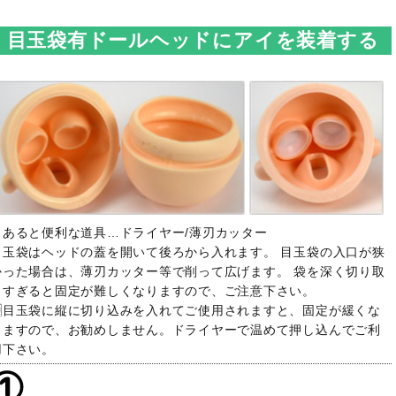
目玉袋有ドールヘッドにアイを装着する
・あると便利な道具…ドライヤー/薄刃カッター
目玉袋はヘッドの蓋を開いて後ろから入れます。 目玉袋の入口が狭
かった場合は、薄刃カッター等で削って広げます。 袋を深く切り取
りすぎると固定が難しくなりますので、ご注意下さい。
目玉袋に縦に切り込みを入れてご使用されますと、固定が緩くな
りますので、お勧めしません。ドライヤーで温めて押し込んでご利
用下さい。