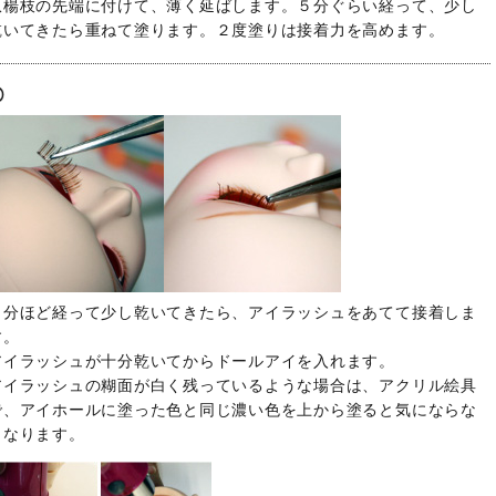
爪楊枝の先端に付けて、薄く延ばします。５分ぐらい経って、少し
乾いてきたら重ねて塗ります。２度塗りは接着力を高めます。
５分ほど経って少し乾いてきたら、アイラッシュをあてて接着しま
す。
アイラッシュが十分乾いてからドールアイを入れます。
アイラッシュの糊面が白く残っているような場合は、アクリル絵具
で、アイホールに塗った色と同じ濃い色を上から塗ると気にならな
くなります。