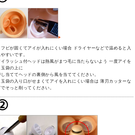
ソフビが固くてアイが入れにくい場合 ドライヤーなどで温めると入
れやすいです。
アイラッシュ付ヘッドは熱風がまつ毛に当たらないよう 一度アイを
目玉袋の上に
押し当ててヘッドの裏側から風を当ててください。
目玉袋の入り口がせまくてアイを入れにくい場合は 薄刃カッターな
どでそっと削ってください。