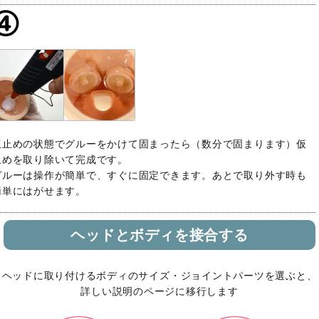
仮止めの状態でグルーをかけて固まったら（数分で固まります）仮
止めを取り除いて完成です。
グルーは操作が簡単で、すぐに固定できます。あとで取り外す時も
簡単にはがせます。
ヘッドとボディを接合する
ヘッドに取り付けるボディのサイズ・ジョイントパーツを選ぶと、
詳しい説明のページに移行します