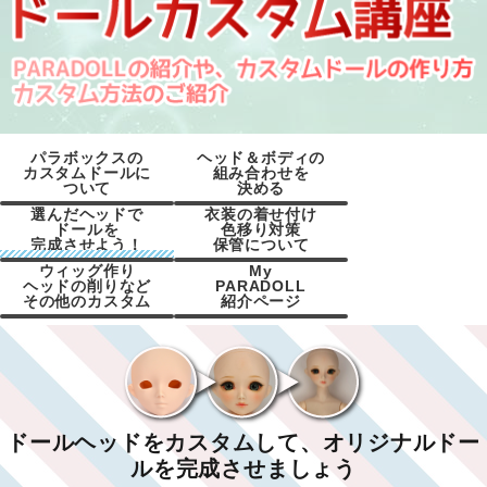
パラボックスの
ヘッド＆ボディの
カスタムドールに
組み合わせを
ついて
決める
選んだヘッドで
衣装の着せ付け
ドールを
色移り対策
パラボックスのカス
PARADOLLの特徴(素
PARADOLLの販売に
作りたいドール・キ
ボディサイズを選ぶ
ヘッド/ボディの組み
ヘッド/ボディの接合
完成させよう！
保管について
タムドールについて
材やバリエーション)
ついて
ャラクターを選ぶ
合わせサンプル
方法
ウィッグ作り
My
ヘッドの削りなど
PARADOLL
ベースドールの完
1.ヘッドにメイクす
2.アイラッシュを装
3.ヘッドにアイを装
4.ヘッドとボディを
5.ウィッグを装着す
その他・ヘッドの加
簡単な衣装の着せ方
ソフビボディ・ヘッ
ドールの保管方法
その他のカスタム
紹介ページ
る
着しよう
着する
接合する
る
工など
成！
ドの色移り
デカールの貼り方
植毛/ウィッグ作り/お
ヘッドカスタム(目穴
ドールフォトボック
ドールコンテスト(初
ユーザーズ・ドール
湯パーマなど
開けや削り)
ス
回～31回まで)
ドールヘッドをカスタムして、オリジナルドー
ルを完成させましょう