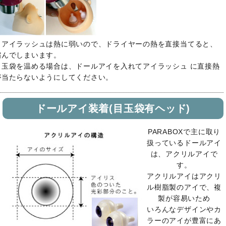
※アイラッシュは熱に弱いので、ドライヤーの熱を直接当てると、
縮んでしまいます。
目玉袋を温める場合は、ドールアイを入れてアイラッシュ に直接熱
が当たらないようにしてください。
ドールアイ装着(目玉袋有ヘッド)
PARABOXで主に取り
扱っているドールアイ
は、アクリルアイで
す。
アクリルアイはアクリ
ル樹脂製のアイで、複
製が容易いため
いろんなデザインやカ
ラーのアイが豊富にあ