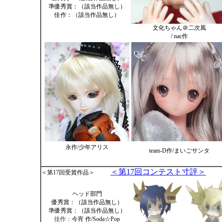
準優秀賞：（該当作品無し）
佳作：（該当作品無し）
文化ちゃん＠二次風
/ nac作
永作/少年アリス
team-D
作/まいごサンタ
＜第17回コンテスト寸評＞
＜第17回受賞作品＞
ヘッド部門
優秀賞：（該当作品無し）
準優秀賞：（該当作品無し）
佳作：
今宵 作/Soda☆Pop