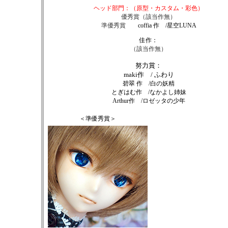
ヘッド部門：（原型・カスタム・彩色）
優秀賞（該当作無）
準優秀賞
coffia 作 /星空LUNA
佳作：
（該当作無）
努力賞：
maki作 / ふわり
碧翠 作 /白の妖精
とぎはむ作 /なかよし姉妹
Arthur作 /ロゼッタの少年
＜準優秀賞＞