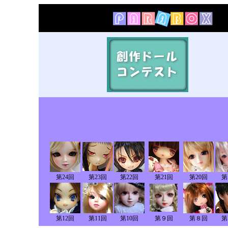
第24回
第23回
第22回
第21回
第20回
第
第12回
第11回
第10回
第９回
第８回
第