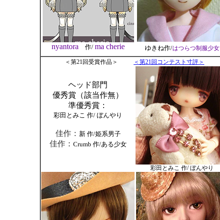
nyantora
ma cherie
作/
ゆきね作/
はつらつ制服少女
＜第21回受賞作品＞
＜第21回コンテスト寸評＞
ヘッド部門
優秀賞
（該当作無）
準優秀賞：
彩田とみこ 作/ ぼんやり
佳作：
新 作/姫系男子
佳作：
Crumb 作/ある少女
彩田とみこ 作/ ぼんやり