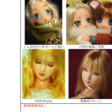
とんぼせせら作/オシャレ遊び
片秀作/銀狐と豆狸
MIHO作/petit
黒龍作/バレット
＜第4回受賞作品＞