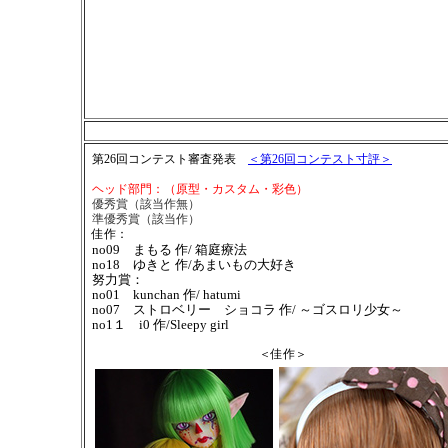
第26回コンテスト審査発表
＜第26回コンテスト寸評＞
ヘッド部門：（原型・カスタム・彩色）
優秀賞（該当作無）
準優秀賞（該当作）
佳作：
no09 まもる 作/ 箱庭療法
no18 ゆきと 作/あまいもの大好き
努力賞：
no01 kunchan 作/ hatumi
no07 ストロベリー ショコラ 作/ ～ゴスロリ少女～
no1１ i0 作/Sleepy girl
＜佳作＞