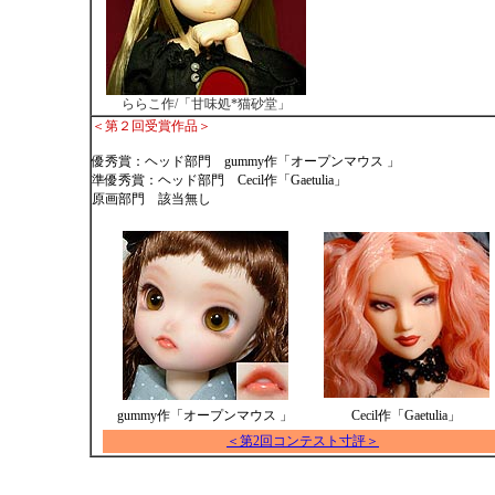
ららこ作/「甘味処*猫砂堂」
＜第２回受賞作品＞
優秀賞：ヘッド部門 gummy作「オープンマウス 」
準優秀賞：ヘッド部門 Cecil作「Gaetulia」
原画部門 該当無し
gummy作「オープンマウス 」
Cecil作「Gaetulia」
＜第2回コンテスト寸評＞