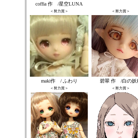
coffia 作 /星空LUNA
＜努力賞＞
＜努力賞＞
maki作 / ふわり
碧翠 作 /白の妖
＜努力賞＞
＜努力賞＞