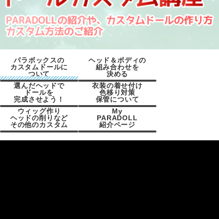
パラボックスの
ヘッド＆ボディの
カスタムドールに
組み合わせを
ついて
決める
選んだヘッドで
衣装の着せ付け
ドールを
色移り対策
パラボックスのカス
PARADOLLの特徴(素
PARADOLLの販売に
作りたいドール・キ
ボディサイズを選ぶ
ヘッド/ボディの組み
ヘッド/ボディの接合
完成させよう！
保管について
タムドールについて
材やバリエーション)
ついて
ャラクターを選ぶ
合わせサンプル
方法
ウィッグ作り
My
ヘッドの削りなど
PARADOLL
ベースドールの完
1.ヘッドにメイクす
2.アイラッシュを装
3.ヘッドにアイを装
4.ヘッドとボディを
5.ウィッグを装着す
その他・ヘッドの加
簡単な衣装の着せ方
ソフビボディ・ヘッ
ドールの保管方法
その他のカスタム
紹介ページ
る
着しよう
着する
接合する
る
工など
成！
ドの色移り
デカールの貼り方
植毛/ウィッグ作り/お
ヘッドカスタム(目穴
マイドールフォト投
ドールコンテスト(初
ユーザーズ・ドール
湯パーマなど
開けや削り)
稿
回～31回まで)