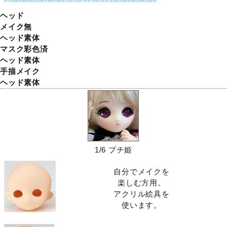
ヘッド
メイク無
ヘッド素体
マスク彩色済
ヘッド素体
手描メイク
ヘッド素体
1/6 プチ姫
自分でメイクを
楽しむ方用。
アクリル絵具を
使います。