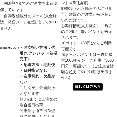
ント＝5円換算)
・朝9時頃までのご注文を出荷準
ID登録された場合のみご利用
備しています
可。次回のご注文からお使い
・自動返信以外のメール(入金確
いただけます。
認・発送メール)は送信しており
お客様情報入力画面に、現在
ません
のご利用可能ポイントが表示
されます。
10ポイント(50円)からご利用
・お支払い方法：代
可能です。
引き/クレジット(決済
溜まったポイントは一度に最
完了)
大1000ポイントご利用（5000
・配送方法：宅配便
円分）可能です。(ご注文合計
・日付指定なし
額を超えてのご利用は出来ま
・在庫切れ、欠品が
せん)
ない
ご注文が、最短配送
となります
朝8時までにご注文の
場合当日出荷
関東圏は通常出荷翌
日にお届けとなりま