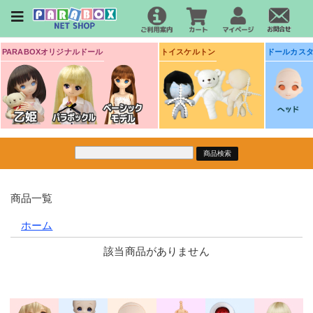
PARABOXオリジナルドール
トイスケルトン
ドールカス
商品一覧
ホーム
該当商品がありません