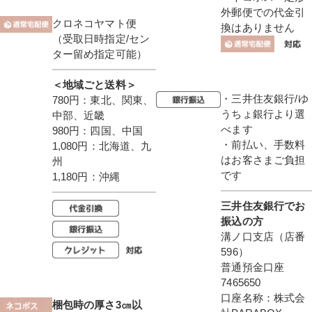
外郵便での代金引
クロネコヤマト便
換はありません
（受取日時指定/セン
ター留め指定可能）
＜地域ごと送料＞
・三井住友銀行/ゆ
780円：東北、関東、
うちょ銀行より選
中部、近畿
べます
980円：四国、中国
・前払い、手数料
1,080円：北海道、九
はお客さまご負担
州
です
1,180円：沖縄
三井住友銀行でお
振込の方
溝ノ口支店（店番
596）
普通預金口座
7465650
口座名称：株式会
梱包時の厚さ3㎝以