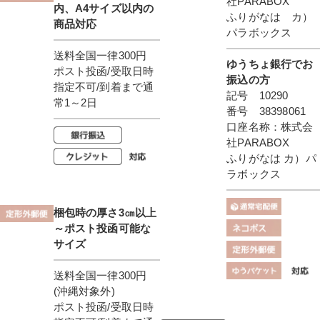
社PARABOX
内、A4サイズ以内の
ふりがなは カ）
商品対応
パラボックス
送料全国一律300円
ゆうちょ銀行でお
ポスト投函/受取日時
振込の方
指定不可/到着まで通
記号 10290
常1～2日
番号 38398061
口座名称：株式会
社PARABOX
ふりがなは カ）パ
ラボックス
梱包時の厚さ3㎝以上
～ポスト投函可能な
サイズ
送料全国一律300円
(沖縄対象外)
ポスト投函/受取日時