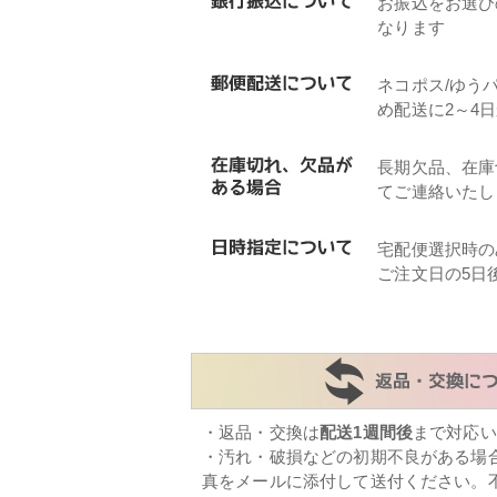
お振込をお選び
なります
ネコポス/ゆう
め配送に2～4
長期欠品、在庫
てご連絡いたし
宅配便選択時の
ご注文日の5日
・返品・交換は
配送1週間後
まで対応い
・汚れ・破損などの初期不良がある場
真をメールに添付して送付ください。