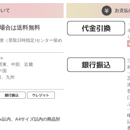
の場合は送料無料
便（受取日時指定/センター留め
＞
、関東、中部、近畿
中国
海道、九州
㎝以内、A4サイズ以内の商品対