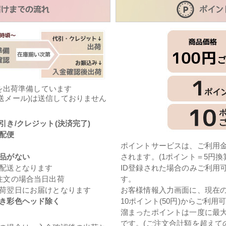
を出荷準備しています
送メール)は送信しておりません
引き/クレジット(決済完了)
配便
ポイントサービスは、ご利用金
品がない
されます。(1ポイント＝5円換
配送となります
ID登録された場合のみご利用
注文の場合当日出荷
す。
荷翌日にお届けとなります
お客様情報入力画面に、現在
き彩色ヘッド除く
10ポイント(50円)からご利用
溜まったポイントは一度に最大1
です。(ご注文合計額を超えて