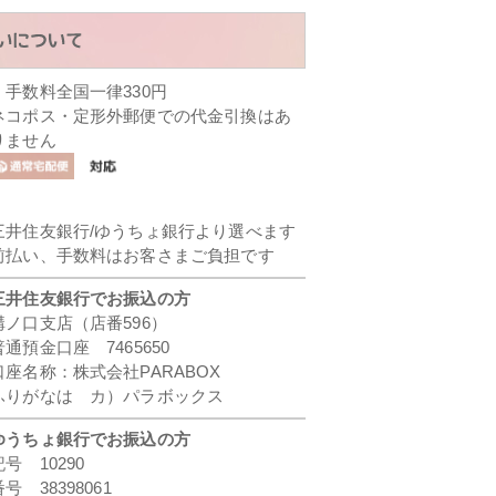
・手数料全国一律330円
ネコポス・定形外郵便での代金引換はあ
りません
三井住友銀行/ゆうちょ銀行より選べます
前払い、手数料はお客さまご負担です
三井住友銀行でお振込の方
溝ノ口支店（店番596）
普通預金口座 7465650
口座名称：株式会社PARABOX
ふりがなは カ）パラボックス
ゆうちょ銀行でお振込の方
記号 10290
番号 38398061