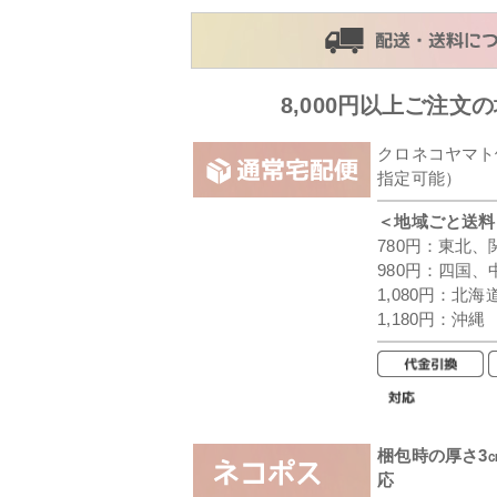
8,000円以上ご注文
クロネコヤマト
指定可能）
＜地域ごと送料
780円：東北
980円：四国、
1,080円：北
1,180円：沖縄
梱包時の厚さ3
応