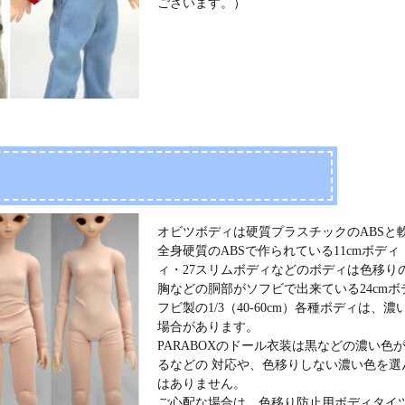
ございます。）
オビツボディは硬質プラスチックのABSと
全身硬質のABSで作られている11cmボディ・
ィ・27スリムボディなどのボディは色移り
胸などの胴部がソフビで出来ている24cmボデ
フビ製の1/3（40-60cm）各種ボディは
場合があります。
PARABOXのドール衣装は黒などの濃い
るなどの 対応や、色移りしない濃い色を
はありません。
ご心配な場合は、色移り防止用ボディタイ