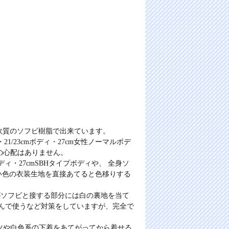
軟質のソフビ樹脂で出来ています。
21/23cmボディ・27cm女性ノーマルボデ
の心配はありません。
ィ・27cmSBHタイプボディや、 全身ソ
、濃い色の衣装生地を直接あてると色移りする
色がソフビと接する部分には白の裏地を当て
選んで使うなど対策をしていますが、完全で
ツや白色系の下着をあてがってから着せる