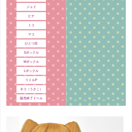
ジェイ
ヒナ
ミコ
マコ
ひとつ目
Sボックル
Mボックル
Lボックル
リトルP
ネコ（うさこ）
販売終了ドール