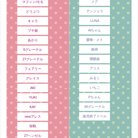
メグ
マフィン/モモ
アンジェラ
どうぶつ
LUNA
キャラ
Aiちゃん
プチ姫
愛唯 - メイ
あかり
姫姉
Sグレーテル
開眼姫
27グレーテル
アリス
フェアリー
みるく
グレイス
いちご
AKI
Pちゃん
YUKI
60グレーテル
KAY
販売終了ドール
newアレス
弥勒
27ヘンゼル