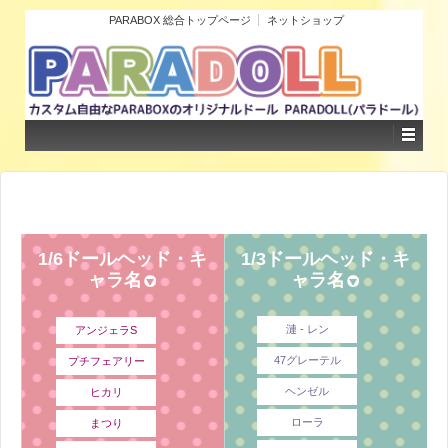
PARABOX 総合トップページ
ネットショップ
1/6ドールヘッド・キ
1/3ドールヘッド・キ
ャラ名
ャラ名
漣 - レン
アンジェラS
47グレーテル
プチフェアリー
ヘンゼル
ヒカリ
ローラ
まつり