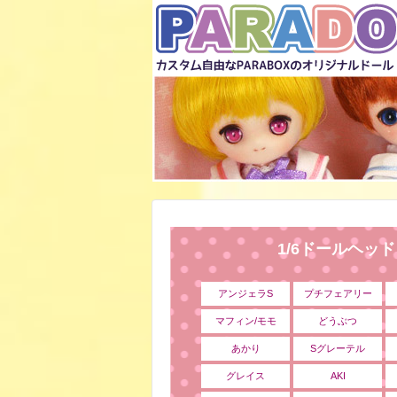
1/6ドールヘッ
アンジェラS
プチフェアリー
マフィン/モモ
どうぶつ
あかり
Sグレーテル
グレイス
AKI