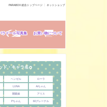
PARABOX 総合トップページ
ネットショップ
パラドール写真集
お買い物について
ヘッド・キャラ名
ヘンゼル
ローラ
LUNA
Aiちゃん
開眼姫
アリス
Pちゃん
60グレーテル