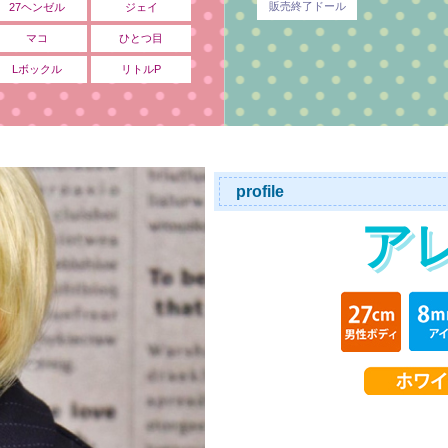
販売終了ドール
27ヘンゼル
ジェイ
マコ
ひとつ目
Lボックル
リトルP
profile
ア