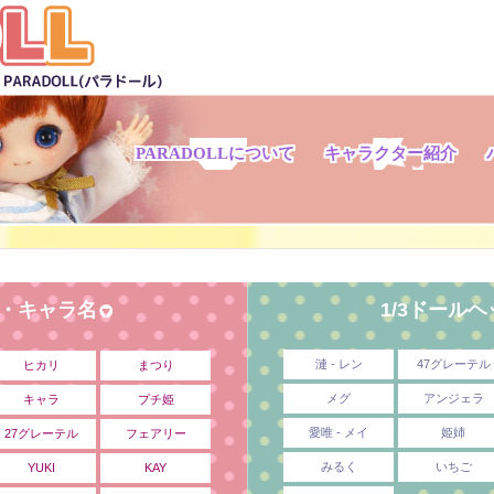
PARADOLLについて
キャラクター紹介
ド・キャラ名
1/3ドール
漣 - レン
47グレーテル
ヒカリ
まつり
メグ
アンジェラ
キャラ
プチ姫
愛唯 - メイ
姫姉
27グレーテル
フェアリー
みるく
いちご
YUKI
KAY