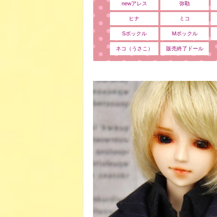
newアレス
弥勒
ヒナ
ミコ
Sボックル
Mボックル
ネコ（うさこ）
販売終了ドール