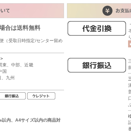
の場合は送料無料
便（受取日時指定/センター留め
＞
、関東、中部、近畿
中国
海道、九州
㎝以内、A4サイズ以内の商品対