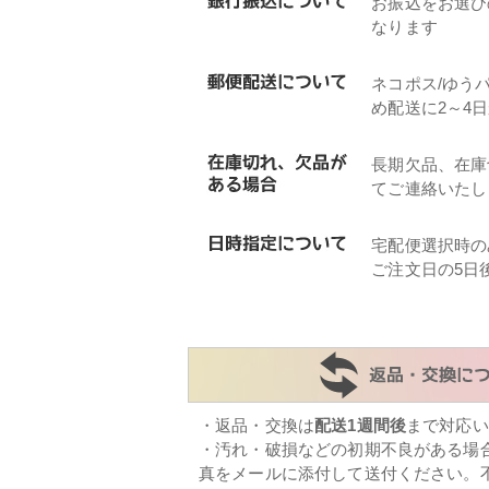
お振込をお選び
なります
ネコポス/ゆう
め配送に2～4
長期欠品、在庫
てご連絡いたし
宅配便選択時の
ご注文日の5日
・返品・交換は
配送1週間後
まで対応い
・汚れ・破損などの初期不良がある場
真をメールに添付して送付ください。