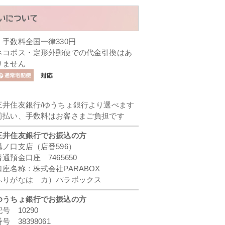
・手数料全国一律330円
ネコポス・定形外郵便での代金引換はあ
りません
三井住友銀行/ゆうちょ銀行より選べます
前払い、手数料はお客さまご負担です
三井住友銀行でお振込の方
溝ノ口支店（店番596）
普通預金口座 7465650
口座名称：株式会社PARABOX
ふりがなは カ）パラボックス
ゆうちょ銀行でお振込の方
記号 10290
番号 38398061