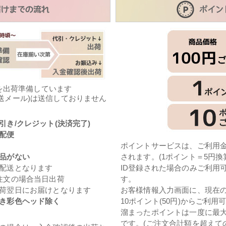
を出荷準備しています
送メール)は送信しておりません
引き/クレジット(決済完了)
配便
ポイントサービスは、ご利用金
品がない
されます。(1ポイント＝5円換
配送となります
ID登録された場合のみご利用
注文の場合当日出荷
す。
荷翌日にお届けとなります
お客様情報入力画面に、現在
き彩色ヘッド除く
10ポイント(50円)からご利用
溜まったポイントは一度に最大1
です。(ご注文合計額を超えて