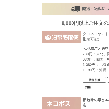
8,000円以上ご注文
クロネコヤマト
指定可能）
＜地域ごと送料
780円：東北
980円：四国、
1,080円：北
1,180円：沖縄
梱包時の厚さ3
応