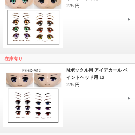
275 円
在庫有り
Mボックル用 アイデカール ペ
イントヘッド用 12
275 円