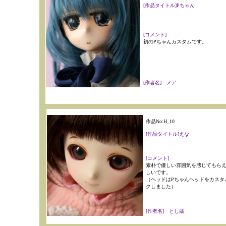
[作品タイトル]Pちゃん
[コメント]
初のPちゃんカスタムです。
[作者名] メア
作品No:H_10
[作品タイトル]えな
[コメント]
素朴で優しい雰囲気を感じてもら
しいです。
（ヘッドはPちゃんヘッドをカスタ
クしました）
[作者名] とし蔵