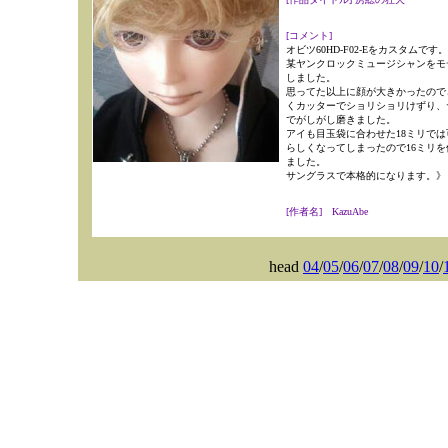
[コメント]
オビツ60HD-F02-Eをカスタムです。
某ヤンクロックミュージシャンをモ
しました。
思ってた以上に顔が大きかったので
くカッターでショリショリけずり、
でがしがし磨きました。
アイも目玉袋に合わせた18ミリでは
らしくなってしまったので16ミリを
ました。
サングラスで本格的になります。》
[作者名] KazuAbe
head
04
/
05
/
06
/
07
/
08
/
09
/
10
/