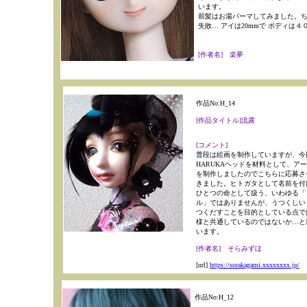
います。
前髪はお湯パーマしてみました。
失敗… アイは20mmで ボディは４
[作者名] 楽夢
作品No:H_14
[作品タイトル]流露
[コメント]
普段は絵画を制作していますが、今
HARUKAヘッドを材料として、ア
を制作しましたのでこちらに応募さ
きました。ヒトガタとして名前を付
ひとつの命として扱う、いわゆる「
ル」ではありませんが、うつくしい
つくだすことを目的としている点で
様と共通しているのではないか…と
います。
[作者名] そらみずほ
[url]
https://sorakagami.xxxxxxxx.jp/
作品No:H_12