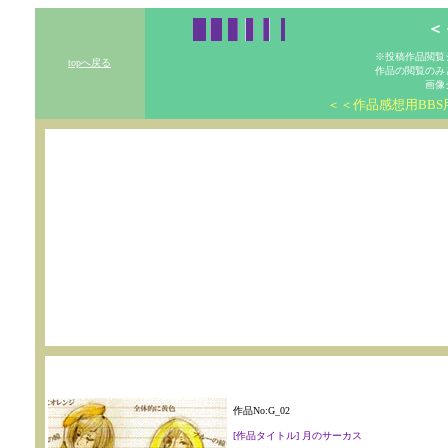
＜
※投稿作品閲覧
topへ戻る
作品の閲覧のみ
画像
＜＜作品感想用BB
作品No:G_02
[作品タイトル] 月のサーカス