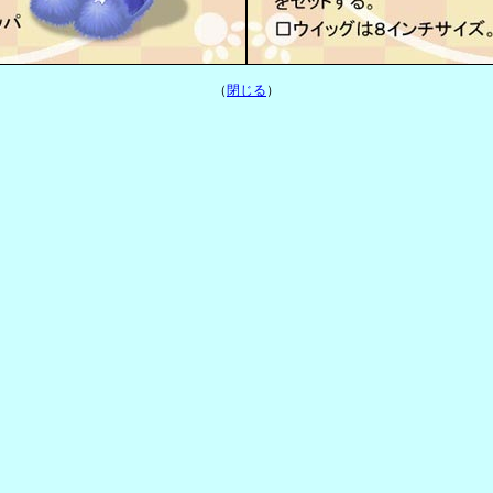
（
閉じる
）