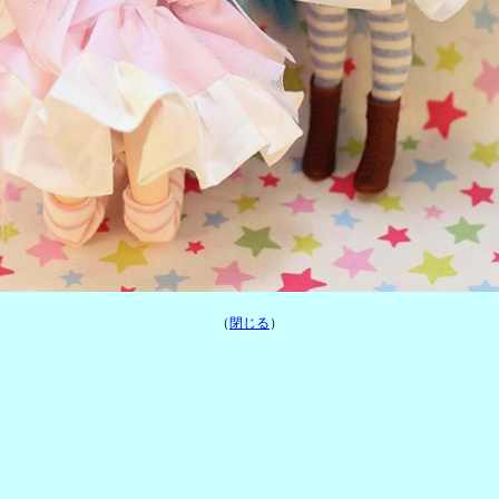
（
閉じる
）