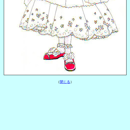
（
閉じる
）