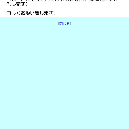
（
閉じる
）